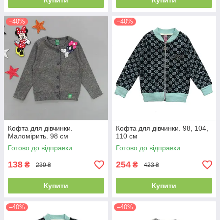
Купити
Купити
–40%
–40%
Кофта для дівчинки.
Кофта для дівчинки. 98, 104,
Маломірить. 98 см
110 см
Готово до відправки
Готово до відправки
138
254
₴
₴
230 ₴
423 ₴
Купити
Купити
–40%
–40%