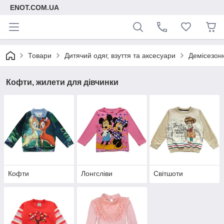
ENOT.COM.UA
Товари
Дитячий одяг, взуття та аксесуари
Демісезонн
Кофти, жилети для дівчинки
Кофти
Лонгсліви
Світшоти