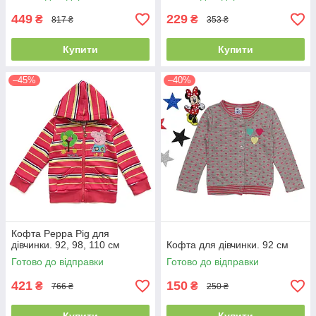
449
229
₴
₴
817 ₴
353 ₴
Купити
Купити
–45%
–40%
Кофта Peppa Pig для
дівчинки. 92, 98, 110 см
Кофта для дівчинки. 92 см
Готово до відправки
Готово до відправки
421
150
₴
₴
766 ₴
250 ₴