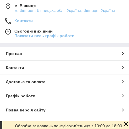
м. Вінниця
м. Вінниця, Вінницька обл., Україна, Вінниця, Україна
Контакти
Сьогодні вихідний
Показати весь графік роботи
Про нас
Контакти
Доставка та оплата
Графік роботи
Повна версія сайту
Сайт створено на маркетплейсі
Prom.ua
Обробка замовлень понеділок-п'ятниця з 10:00 до 18:00.