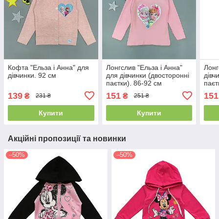
Кофта "Ельза і Анна" для
Лонгслив "Ельза і Анна"
Лонг
дівчинки. 92 см
для дівчинки (двосторонні
дівч
паєтки). 86-92 см
паєт
139
151
151
₴
₴
231 ₴
251 ₴
Купити
Купити
Акційні пропозиції та новинки
–50%
–50%