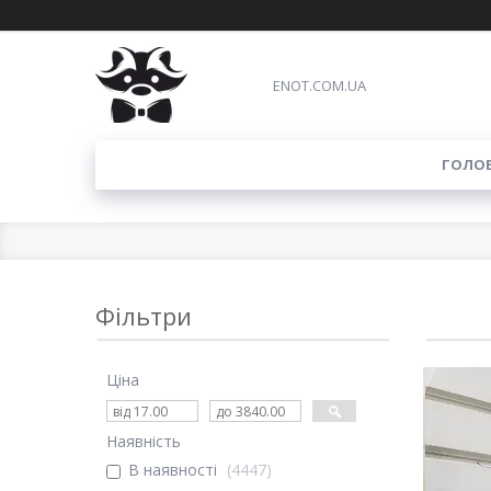
ENOT.COM.UA
ГОЛО
Фільтри
Ціна
Наявність
В наявності
4447