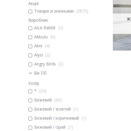
Акція
Товари зі знижками
3875
Ж
Виробник
AiLe Rabbit
3
Akkuzu
9
Almi
4
Alysi
2
Angry Birds
2
Ще 131
Колір
*
24
Бежевий
90
Бежевий / жовтий
1
Бежевий / коричневий
1
Бежевий / сірий
1