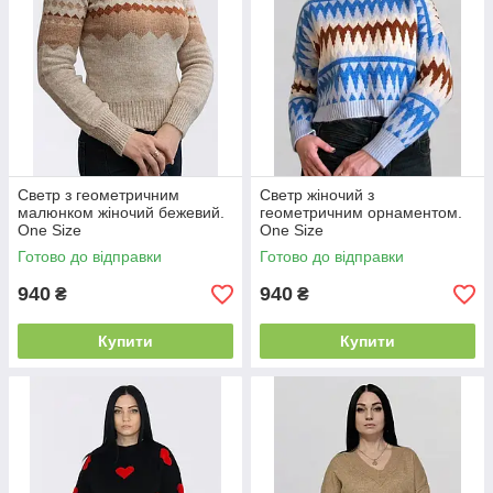
Светр з геометричним
Светр жіночий з
малюнком жіночий бежевий.
геометричним орнаментом.
One Size
One Size
Готово до відправки
Готово до відправки
940
940
₴
₴
Купити
Купити