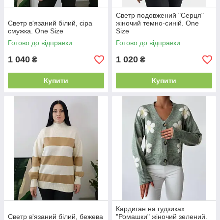
Светр подовжений "Серця"
Светр в'язаний білий, сіра
жіночий темно-синій. One
смужка. One Size
Size
Готово до відправки
Готово до відправки
1 040
1 020
₴
₴
Купити
Купити
Кардиган на гудзиках
Светр в'язаний білий, бежева
"Ромашки" жіночий зелений.