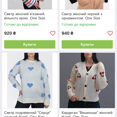
Светр жіночий в'язаний
Светр жіночий чорний з
вільного крою. One Size
орнаментом. One Size
Готово до відправки
Готово до відправки
920
940
₴
₴
Купити
Купити
Светр подовжений "Серця"
Кардиган "Вишеньки" жіночий
жіночий білий. One Size
білий. One Size