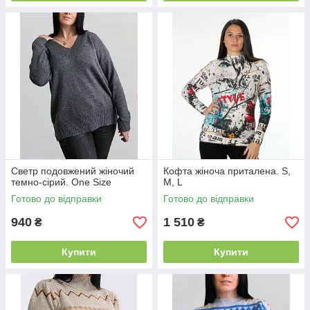
Светр подовжений жіночий
Кофта жіноча приталена. S,
темно-сірий. One Size
M, L
Готово до відправки
Готово до відправки
940
1 510
₴
₴
Купити
Купити