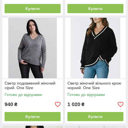
Купити
Купити
Светр подовжений жіночий
Светр жіночий вільного крою
сірий. One Size
чорний. One Size
Готово до відправки
Готово до відправки
940
1 020
₴
₴
Купити
Купити