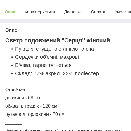
Опис
Характеристики
Доставка
Оплата
Умови п
Опис
Светр подовжений "Серця" жіночий
Рукав зі спущеною лінією плеча
Сердечки об'ємні, махрові
В'язка, гарно тягнеться
Склад: 77% акрил, 23% поліестер
One Size
:
довжина - 68 см
обхват в грудях - 120 см
рукав від горловини - 70 см
_______
Заміри зроблені вручну по 1 ростовці в нерозтягнутому стані