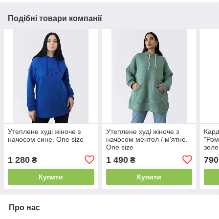
Подібні товари компанії
Утеплене худі жіноче з
Утеплене худі жіноче з
Кард
начосом сине. One size
начосом ментол / м'ятне.
"Ром
One size
зеле
1 280
1 490
790
₴
₴
Купити
Купити
Про нас