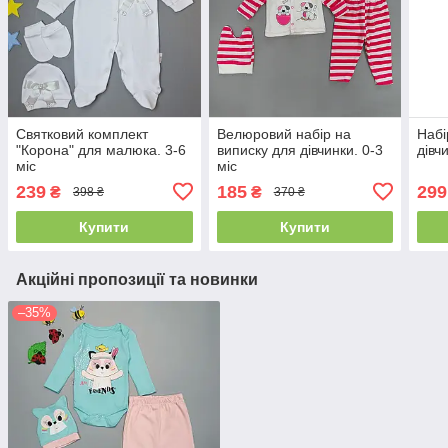
Святковий комплект
Велюровий набір на
Набі
"Корона" для малюка. 3-6
виписку для дівчинки. 0-3
дівч
міс
міс
239
185
299
₴
₴
398 ₴
370 ₴
Купити
Купити
Акційні пропозиції та новинки
–35%