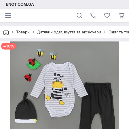
ENOT.COM.UA
Товари
Дитячий одяг, взуття та аксесуари
Одяг та то
–40%