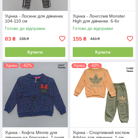
Уцінка - Лосини для дівчинки.
Уцінка - Лонгслив Monster
104-110 см
High для дівчинки. 6-6х
Готово до відправки
Готово до відправки
83
155
₴
₴
236 ₴
443 ₴
Купити
Купити
Уцінка
–62%
Уцінка
–60%
Уцінка - Кофта Minnie для
Уцінка - Спортивний костюм
дівчинки на блискавці. 7 років
Adidas для дівчинки. 1 рік