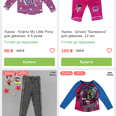
Уцінка - Кофта My Little Pony
Уцінка - Штани "Балерина"
для дівчинки. 4-5 років
для дівчинки. 12 міс
Готово до відправки
Готово до відправки
98
105
₴
₴
326 ₴
299 ₴
Купити
Купити
Уцінка
–65%
Уцінка
–65%