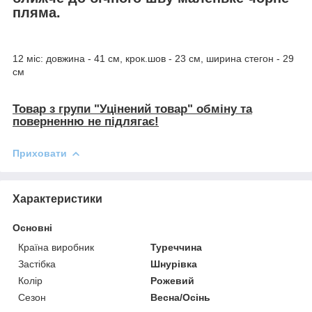
пляма.
12 міс: довжина - 41 см, крок.шов - 23 см, ширина стегон - 29
см
Товар з групи "Уцінений товар" обміну та
поверненню не підлягає!
Приховати
Характеристики
Основні
Країна виробник
Туреччина
Застібка
Шнурівка
Колір
Рожевий
Сезон
Весна/Осінь