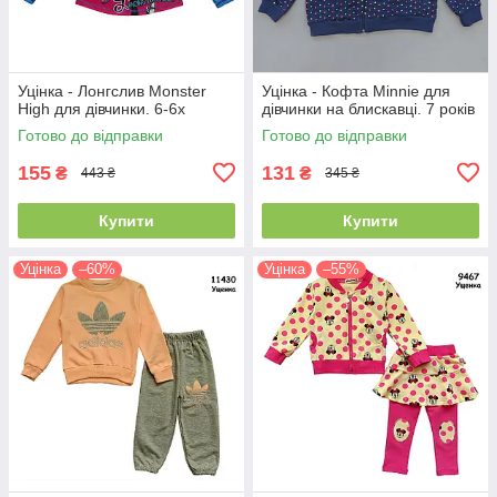
Уцінка - Лонгслив Monster
Уцінка - Кофта Minnie для
High для дівчинки. 6-6х
дівчинки на блискавці. 7 років
Готово до відправки
Готово до відправки
155
131
₴
₴
443 ₴
345 ₴
Купити
Купити
Уцінка
–60%
Уцінка
–55%