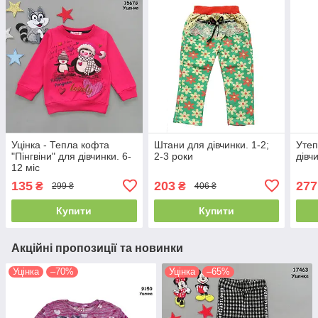
Уцінка - Тепла кофта
Штани для дівчинки. 1-2;
Утеп
"Пінгвіни" для дівчинки. 6-
2-3 роки
дівч
12 міс
135
203
277
₴
₴
299 ₴
406 ₴
Купити
Купити
Акційні пропозиції та новинки
Уцінка
–70%
Уцінка
–65%