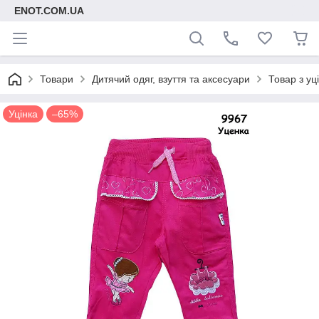
ENOT.COM.UA
Товари
Дитячий одяг, взуття та аксесуари
Товар з уц
Уцінка
–65%