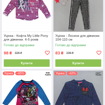
Уцінка - Кофта My Little Pony
Уцінка - Лосини для дівчинки.
для дівчинки. 4-5 років
104-110 см
Готово до відправки
Готово до відправки
98
83
₴
₴
326 ₴
236 ₴
Купити
Купити
Уцінка
–65%
Уцінка
–62%