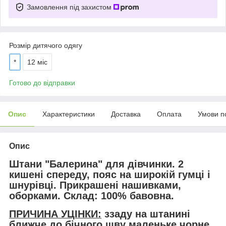
Замовлення під захистом
Розмір дитячого одягу
*
12 міс
Готово до відправки
Опис
Характеристики
Доставка
Оплата
Умови п
Опис
Штани "Балерина" для дівчинки. 2
кишені спереду, пояс на широкій гумці і
шнурівці. Прикрашені нашивками,
оборками. Склад: 100% бавовна.
ПРИЧИНА УЦІНКИ:
ззаду на штанині
ближче до бічного шву маленьке чорне