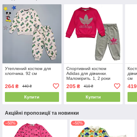
Утеплений костюм для
Спортивний костюм
Кост
хлопчика. 92 см
Adidas для дівчинки.
дівч
Маломірить. 1, 2 роки
см
264
205
419
₴
₴
440 ₴
410 ₴
Купити
Купити
Акційні пропозиції та новинки
–50%
–50%