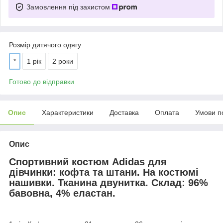
Замовлення під захистом
Розмір дитячого одягу
*
1 рік
2 роки
Готово до відправки
Опис
Характеристики
Доставка
Оплата
Умови п
Опис
Спортивний костюм Adidas для
дівчинки: кофта та штани. На костюмі
нашивки. Тканина двунитка. Склад: 96%
бавовна, 4% еластан.