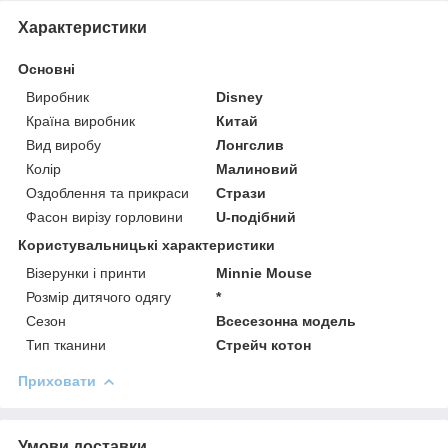
Характеристики
Основні
Виробник
Disney
Країна виробник
Китай
Вид виробу
Лонгслив
Колір
Малиновий
Оздоблення та прикраси
Стрази
Фасон вирізу горловини
U-подібний
Користувальницькі характеристики
Візерунки і принти
Minnie Mouse
Розмір дитячого одягу
*
Сезон
Всесезонна модель
Тип тканини
Стрейч котон
Приховати
Умови доставки