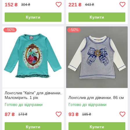
152
221
₴
₴
304 ₴
443 ₴
Купити
Купити
–50%
–50%
Лонгслив "Квіти" для дівчинки.
Маломірить. 1 рік
Лонгслив для дівчинки. 86 см
Готово до відправки
Готово до відправки
87
93
₴
₴
173 ₴
185 ₴
Купити
Купити