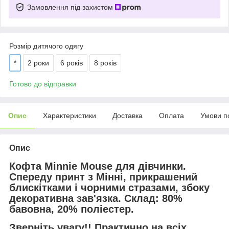
Замовлення під захистом
Розмір дитячого одягу
*
2 роки
6 років
8 років
Готово до відправки
Опис
Характеристики
Доставка
Оплата
Умови п
Опис
Кофта Minnie Mouse для дівчинки.
Спереду принт з Мінні, прикрашений
блискітками і чорними стразами, збоку
декоративна зав'язка. Склад: 80%
бавовна, 20% поліестер.
Зверніть увагу!! Практично на всіх