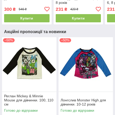
8 років
6, 8 
300
231
231
₴
₴
546 ₴
420 ₴
Купити
Купити
Акційні пропозиції та новинки
–50%
–50%
Реглан Mickey & Minnie
Mouse для дівчинки. 100, 110
Лонгслив Monster High для
см
дівчинки. 10-12 років
Готово до відправки
Готово до відправки