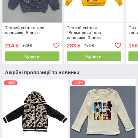
Теплий світшот для
Теплий світшот
Світ
хлопчика. 5 років
"Ведмедики" для
хлоп
хлопчика. 3 роки
214
283
158
₴
₴
329 ₴
472 ₴
Купити
Купити
Акційні пропозиції та новинки
–55%
–50%