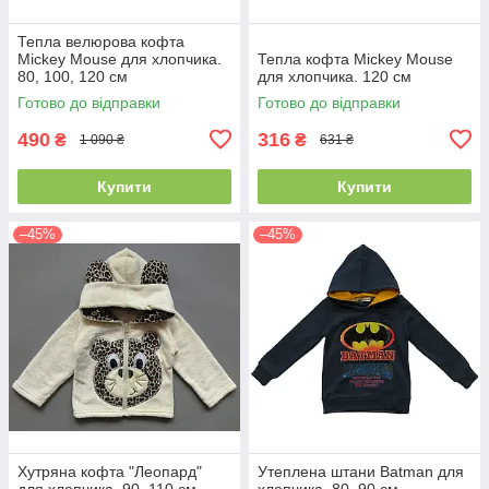
Тепла велюрова кофта
Mickey Mouse для хлопчика.
Тепла кофта Mickey Mouse
80, 100, 120 см
для хлопчика. 120 см
Готово до відправки
Готово до відправки
490
316
₴
₴
1 090 ₴
631 ₴
Купити
Купити
–45%
–45%
Хутряна кофта "Леопард"
Утеплена штани Batman для
для хлопчика. 90, 110 см
хлопчика. 80, 90 см