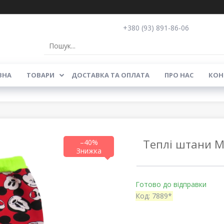
+380 (93) 891-86-06
ВНА
ТОВАРИ
ДОСТАВКА ТА ОПЛАТА
ПРО НАС
КОН
Теплі штани M
–40%
Готово до відправки
Код:
7889*