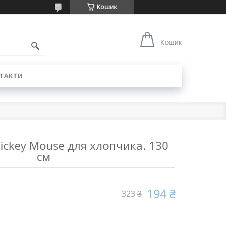
Кошик
Кошик
ТАКТИ
ickey Mouse для хлопчика. 130
см
194 ₴
323 ₴