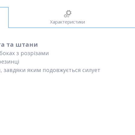
Характеристики
та та штани
 боках з розрізами
резинці
, завдяки яким подовжується силует