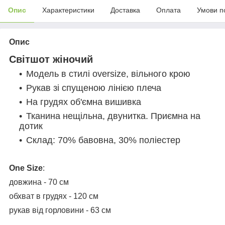
Опис
Характеристики
Доставка
Оплата
Умови п
Опис
Світшот жіночий
Модель в стилі oversize, вільного крою
Рукав зі спущеною лінією плеча
На грудях об'ємна вишивка
Тканина нещільна, двунитка. Приємна на
дотик
Склад: 70% бавовна, 30% поліестер
One Size
:
довжина - 70 см
обхват в грудях - 120 см
рукав від горловини - 63 см
_______