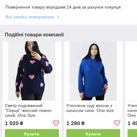
Повернення товару впродовж 14 днів за рахунок покупця
Всі умови повернення
Подібні товари компанії
Светр подовжений
Утеплене худі жіноче з
Утеп
"Серця" жіночий темно-
начосом сине. One size
начо
синій. One Size
One 
1 020
1 280
1 4
₴
₴
Купити
Купити