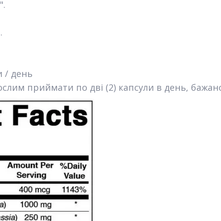
".
.
и / день
слим приймати по дві (2) капсули в день, бажано 