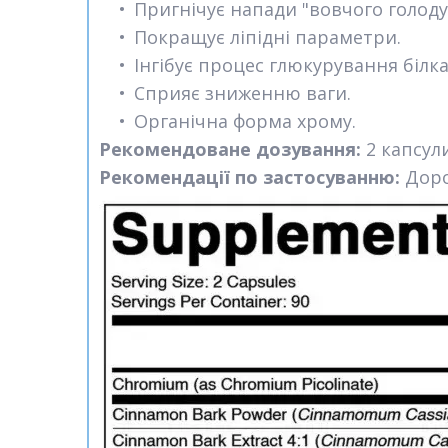
Пригнічує напади "вовчого голоду
Покращує ліпідні параметри.
Інгібує процес глюкурування білка
Сприяє зниженню ваги.
Органічна форма хрому.
Р
екомендоване дозування:
2 капсул
Рекомендації по застосуванню:
Доро