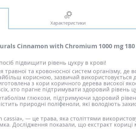
Характеристики
urals Cinnamon with Chromium 1000 mg 180
посіб підвищити рівень цукру в крові!
я травної та кровоносної систем організму, де 
найбільш корисною, зазвичай використовується д
Виготовлена з кори коричного дерева високої якос
іх, хто прагне підтримувати здоровий рівень цу
таболізм глюкози, підтримуючи здоровий рівен
 містить природні поліфеноли, які володіють з
 cassia», — це трава, яка століттями використов
мка. Дослідження показали, що екстракт кориці 