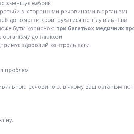
що зменшує набряк
оротьби зі сторонніми речовинами в організмі
щоб допомогти крові рухатися по тілу вільніше
 може бути корисною
при багатьох медичних п
 організму до глюкози
ідтримує здоровий контроль ваги
ня проблем
вильною речовиною, в якому ваш організм пот
ліну.