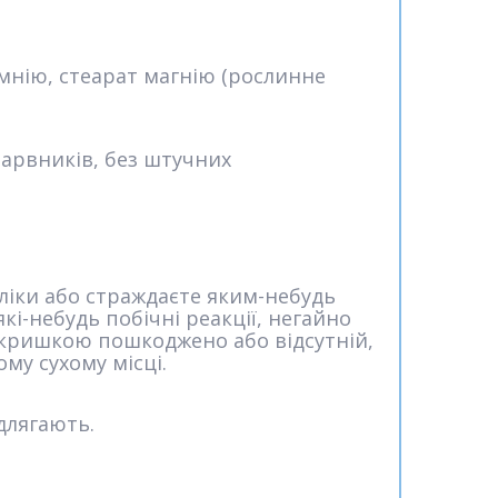
емнію, стеарат магнію (рослинне
 барвників, без штучних
 ліки або страждаєте яким-небудь
і-небудь побічні реакції, негайно
д кришкою пошкоджено або відсутній,
му сухому місці.
длягають.