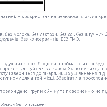
латин), мікрокристалічна целюлоза, діоксид кр
в, без молока, без лактози, без сої, без штучних
жувачів, без консервантів. БЕЗ ГМО.
і годуючих жінок. Якщо ви приймаєте які-небудь
проконсультуйтеся з лікарем. Якщо виникнуть як
ту і зверніться до лікаря. Якщо ущільнення пі
ступному для дітей місці. Зберігати в прохолодно
 товари даної групи обміну та поверненню не пі
иробником без попередження.