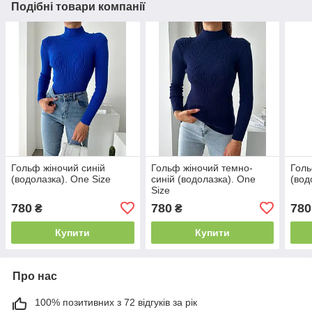
Подібні товари компанії
Гольф жіночий синій
Гольф жіночий темно-
Голь
(водолазка). One Size
синій (водолазка). One
(вод
Size
780
780
780
₴
₴
Купити
Купити
Про нас
100% позитивних з 72 відгуків за рік