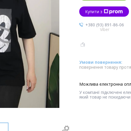
Купити з
+380 (93) 891-86-06
Viber
повернення товару протя
У компанії підключені ел
який товар не покидаючи 