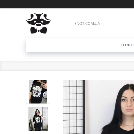
ENOT.COM.UA
ГОЛО