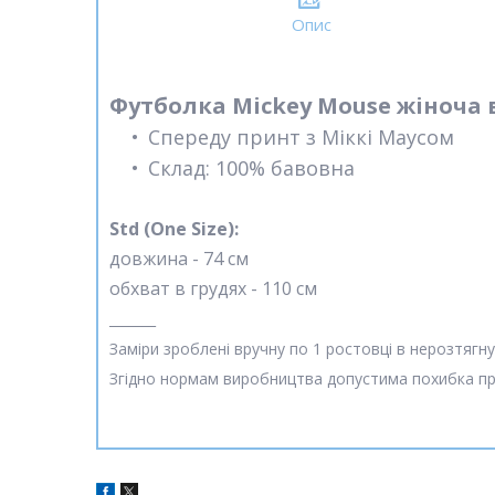
Опис
Футболка Mickey Mouse жіноча в
Спереду принт з Міккі Маусом
Склад: 100% бавовна
Std (One Size):
довжина - 74 см
обхват в грудях - 110 см
_______
Заміри зроблені вручну по 1 ростовці в нерозтягн
Згідно нормам виробництва допустима похибка при 