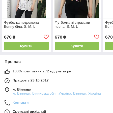
Футболка подовжена
Футболка зі стразами
Футб
Bunny біла. S, M, L
чорна. S, M, L
Bunn
670
670
670
₴
₴
Купити
Купити
Про нас
100% позитивних з 72 відгуків за рік
Працює з 23.10.2017
м. Вінниця
м. Вінниця, Вінницька обл., Україна, Вінниця, Україна
Контакти
Сьогодні вихідний