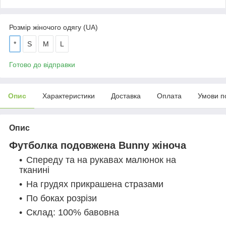
Розмір жіночого одягу (UA)
*
S
M
L
Готово до відправки
Опис
Характеристики
Доставка
Оплата
Умови п
Опис
Футболка подовжена Bunny жіноча
Спереду та на рукавах малюнок на
тканині
На грудях прикрашена стразами
По боках розрізи
Склад: 100% бавовна