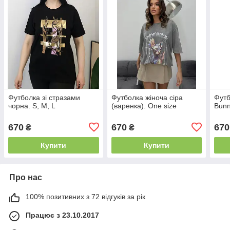
Футболка зі стразами
Футболка жіноча cіра
Футб
чорна. S, M, L
(варенка). One size
Bunn
670
670
670
₴
₴
Купити
Купити
Про нас
100% позитивних з 72 відгуків за рік
Працює з 23.10.2017