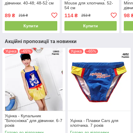
дівчинки. 40-48; 48-52 см
Mouse для хлопчика. 52-
Minn
54 см
дівч
89
114
98
₴
₴
216 ₴
253 ₴
Купити
Купити
Акційні пропозиції та новинки
Уцінка
–65%
Уцінка
–65%
Уцінка - Купальник
"Білосніжка" для дівчинки. 6-7
Уцінка - Плавки Cars для
років
хлопчика. 7 років
Готово до відправки
Готово до відправки