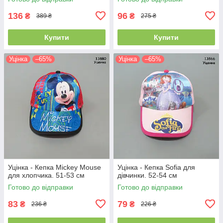
136
96
₴
₴
389 ₴
275 ₴
Купити
Купити
Уцінка
–65%
Уцінка
–65%
Уцінка - Кепка Mickey Mouse
Уцінка - Кепка Sofia для
для хлопчика. 51-53 см
дівчинки. 52-54 см
Готово до відправки
Готово до відправки
83
79
₴
₴
236 ₴
226 ₴