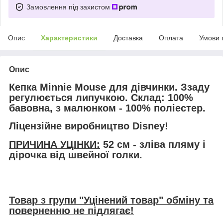
Замовлення під захистом
Опис
Характеристики
Доставка
Оплата
Умови 
Опис
Кепка Minnie Mouse для дівчинки. Ззаду
регулюється липучкою. Склад: 100%
бавовна, з малюнком - 100% поліестер.
Ліцензійне виробництво Disney!
ПРИЧИНА УЦІНКИ:
52 см - зліва пляму і
дірочка від швейної голки.
Товар з групи "Уцінений товар" обміну та
поверненню не підлягає!