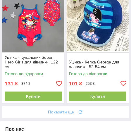
Уцінка - Купальник Super
Hero Girls для дівчинки. 122
Уцінка - Кепка George для
см
хлопчика. 52-54 см
Готово до відправки
Готово до відправки
131
101
₴
₴
374 ₴
253 ₴
Купити
Купити
Показати ще
Про нас