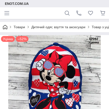
ENOT.COM.UA
Товари
Дитячий одяг, взуття та аксесуари
Товар з уц
Уцінка
–52%