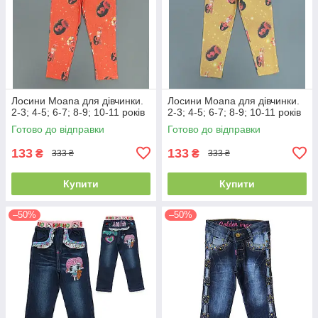
Лосини Moana для дівчинки.
Лосини Moana для дівчинки.
2-3; 4-5; 6-7; 8-9; 10-11 років
2-3; 4-5; 6-7; 8-9; 10-11 років
Готово до відправки
Готово до відправки
133
133
₴
₴
333 ₴
333 ₴
Купити
Купити
–50%
–50%