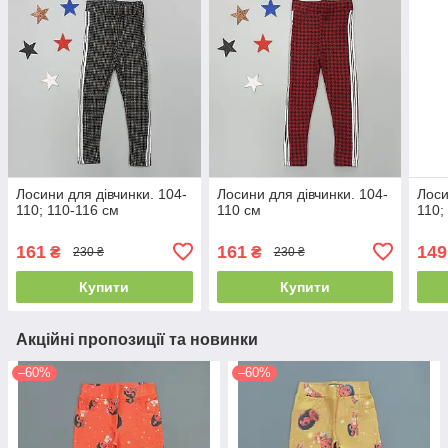
Лосини для дівчинки. 104-
Лосини для дівчинки. 104-
Лоси
110; 110-116 см
110 см
110;
161
161
149
₴
₴
230 ₴
230 ₴
Купити
Купити
Акційні пропозиції та новинки
–60%
–60%