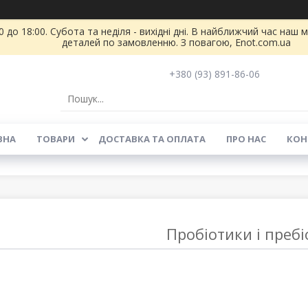
 до 18:00. Субота та неділя - вихідні дні. В найближчий час на
деталей по замовленню. З повагою, Enot.com.ua
+380 (93) 891-86-06
ВНА
ТОВАРИ
ДОСТАВКА ТА ОПЛАТА
ПРО НАС
КОН
Пробіотики і преб