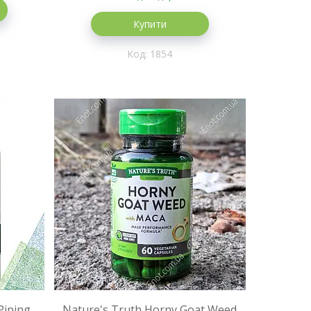
Купити
1854
Piping
Nature's Truth Horny Goat Weed