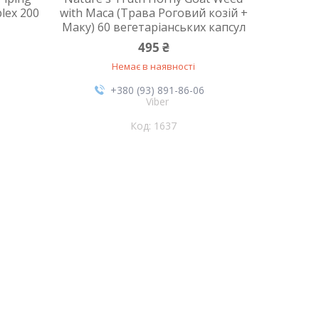
lex 200
with Maca (Трава Роговий козій +
Маку) 60 вегетаріанських капсул
495 ₴
Немає в наявності
+380 (93) 891-86-06
Viber
1637