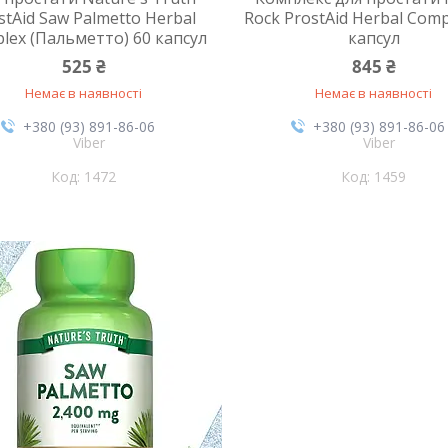
stAid Saw Palmetto Herbal
Rock ProstAid Herbal Comp
lex (Пальметто) 60 капсул
капсул
525 ₴
845 ₴
Немає в наявності
Немає в наявності
+380 (93) 891-86-06
+380 (93) 891-86-06
Viber
Viber
1472
1459