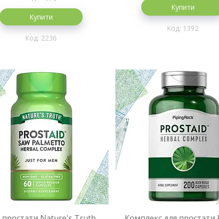
Купити
Купити
1392
2236
 простати Nature's Truth
Комплекс для простати 