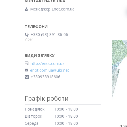
Менеджер Enot.com.ua
+380 (93) 891-86-06
Viber
http://enot.com.ua
enot.com.ua@ukr.net
+380938918606
Графік роботи
Понеділок
10:00
18:00
Вівторок
10:00
18:00
Середа
10:00
18:00
Для