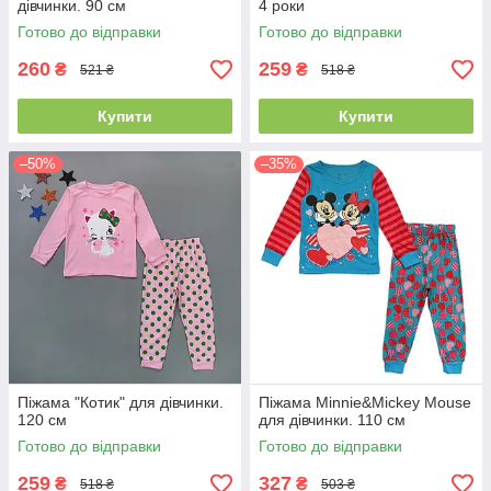
дівчинки. 90 см
4 роки
Готово до відправки
Готово до відправки
260
259
₴
₴
521 ₴
518 ₴
Купити
Купити
–50%
–35%
Піжама "Котик" для дівчинки.
Піжама Minnie&Mickey Mouse
120 см
для дівчинки. 110 см
Готово до відправки
Готово до відправки
259
327
₴
₴
518 ₴
503 ₴