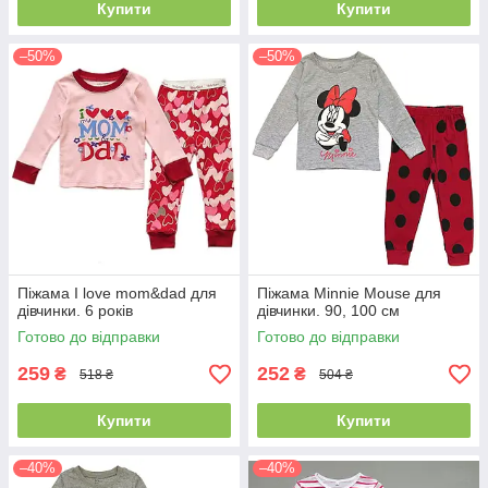
Купити
Купити
–50%
–50%
Піжама I love mom&dad для
Піжама Minnie Mouse для
дівчинки. 6 років
дівчинки. 90, 100 см
Готово до відправки
Готово до відправки
259
252
₴
₴
518 ₴
504 ₴
Купити
Купити
–40%
–40%