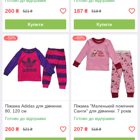
Готово до відправки
Готово до відправки
260
187
₴
₴
521 ₴
518 ₴
Купити
Купити
–50%
–60%
Піжама Adidas для дівчинки.
Піжама "Маленький помічник
80, 120 см
Санти" для дівчинки. 7 років
Готово до відправки
Готово до відправки
260
207
₴
₴
521 ₴
518 ₴