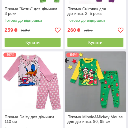
Піжама "Котик" для дівчинки.
Піжама Сніговик для
3 роки
дівчинки. 2, 5 років
Готово до відправки
Готово до відправки
259
260
₴
₴
518 ₴
521 ₴
Купити
Купити
–50%
–64%
Піжама Daisy для дівчинки.
Піжама Minnie&Mickey Mouse
110 см
для дівчинки. 90, 95 см