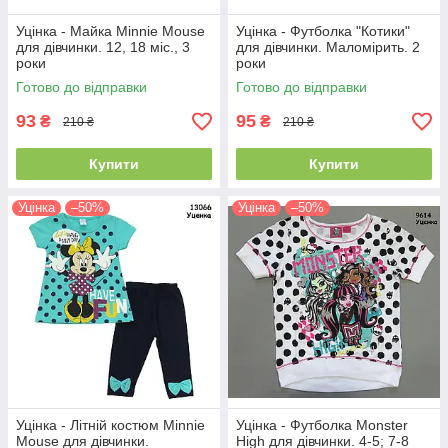
Уцінка - Майка Minnie Mouse
Уцінка - Футболка "Котики"
для дівчинки. 12, 18 міс., 3
для дівчинки. Маломірить. 2
роки
роки
Готово до відправки
Готово до відправки
93
95
₴
₴
210 ₴
210 ₴
Купити
Купити
Уцінка
–50%
Уцінка
–50%
Уцінка - Літній костюм Minnie
Уцінка - Футболка Monster
Mouse для дівчинки.
High для дівчинки. 4-5; 7-8