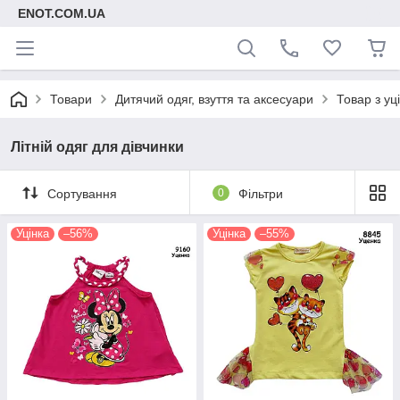
ENOT.COM.UA
Товари
Дитячий одяг, взуття та аксесуари
Товар з уц
Літній одяг для дівчинки
Сортування
0
Фільтри
Уцінка
–56%
Уцінка
–55%