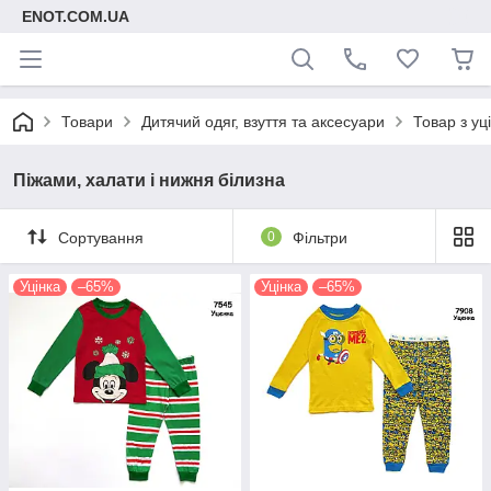
ENOT.COM.UA
Товари
Дитячий одяг, взуття та аксесуари
Товар з уц
Піжами, халати і нижня білизна
Сортування
0
Фільтри
Уцінка
–65%
Уцінка
–65%