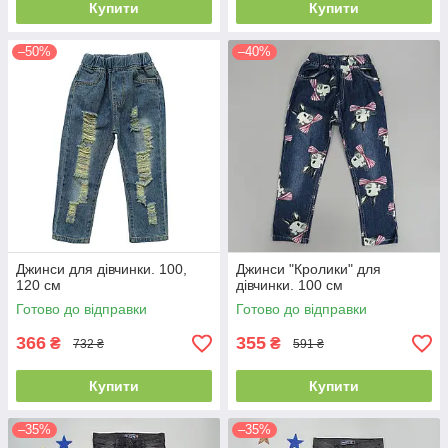
Купити
Купити
–50%
–40%
Джинси для дівчинки. 100,
Джинси "Кролики" для
120 см
дівчинки. 100 см
Готово до відправки
Готово до відправки
366
355
₴
₴
732 ₴
591 ₴
Купити
Купити
–35%
–35%