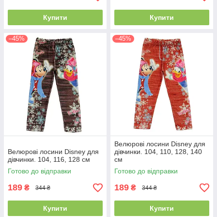
Купити
Купити
–45%
–45%
Велюрові лосини Disney для
Велюрові лосини Disney для
дівчинки. 104, 110, 128, 140
дівчинки. 104, 116, 128 см
см
Готово до відправки
Готово до відправки
189
189
₴
₴
344 ₴
344 ₴
Купити
Купити