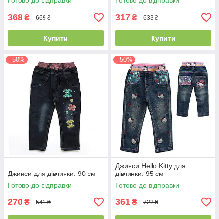
Готово до відправки
Готово до відправки
368
317
₴
₴
669 ₴
633 ₴
Купити
Купити
–50%
–50%
Джинси Hello Kitty для
Джинси для дівчинки. 90 см
дівчинки. 95 см
Готово до відправки
Готово до відправки
270
361
₴
₴
541 ₴
722 ₴