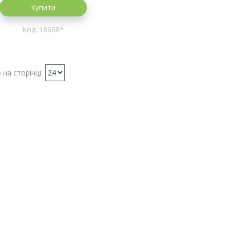
Купити
18668*