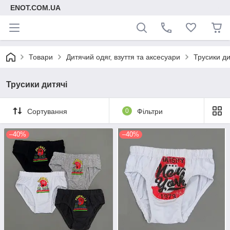
ENOT.COM.UA
Товари
Дитячий одяг, взуття та аксесуари
Трусики ди
Трусики дитячі
Сортування
0
Фільтри
–40%
–40%