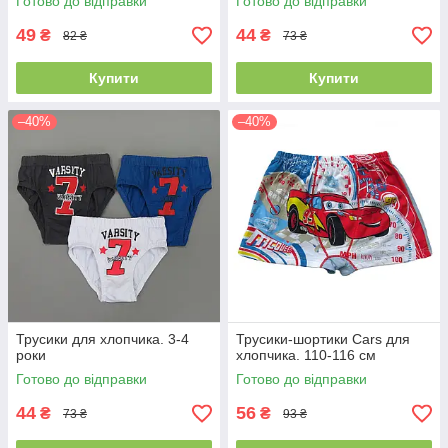
Готово до відправки
Готово до відправки
49
44
₴
₴
82 ₴
73 ₴
Купити
Купити
–40%
–40%
Трусики для хлопчика. 3-4
Трусики-шортики Cars для
роки
хлопчика. 110-116 см
Готово до відправки
Готово до відправки
44
56
₴
₴
73 ₴
93 ₴