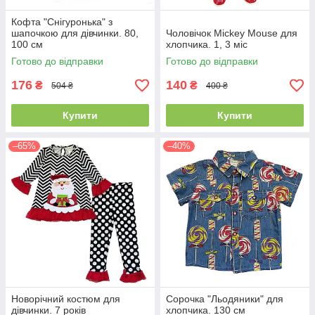
Кофта "Снігуронька" з
шапочкою для дівчинки. 80,
Чоловічок Mickey Mouse для
100 см
хлопчика. 1, 3 міс
Готово до відправки
Готово до відправки
176
140
₴
₴
504 ₴
400 ₴
Купити
Купити
–65%
–40%
Новорічний костюм для
Сорочка "Льодяники" для
дівчинки. 7 років
хлопчика. 130 см