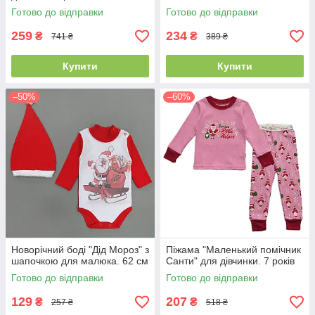
Готово до відправки
Готово до відправки
259
234
₴
₴
741 ₴
389 ₴
Купити
Купити
–50%
–60%
Новорічний боді "Дід Мороз" з
Піжама "Маленький помічник
шапочкою для малюка. 62 см
Санти" для дівчинки. 7 років
Готово до відправки
Готово до відправки
129
207
₴
₴
257 ₴
518 ₴