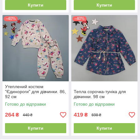
Купити
Купити
–40%
–40%
Утеплений костюм
"Єдинороги" для дівчинки. 86,
Тепла сорочка-туніка для
92 см
дівчинки. 98 см
Готово до відправки
Готово до відправки
264
419
₴
₴
440 ₴
698 ₴
Купити
Купити