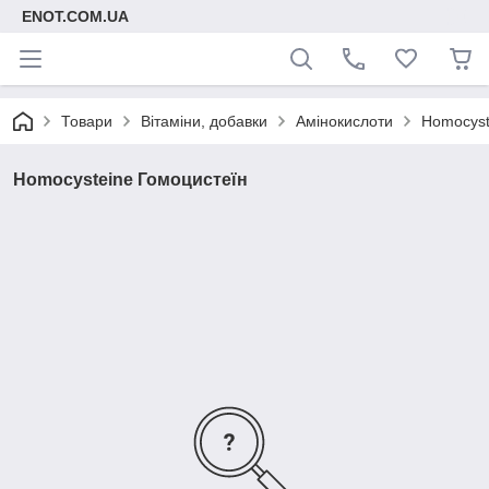
ENOT.COM.UA
Товари
Вітаміни, добавки
Амінокислоти
Homocyst
Homocysteine Гомоцистеїн