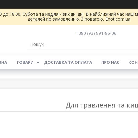
 до 18:00. Субота та неділя - вихідні дні. В найближчий час на
деталей по замовленню. З повагою, Enot.com.ua
+380 (93) 891-86-06
ВНА
ТОВАРИ
ДОСТАВКА ТА ОПЛАТА
ПРО НАС
КОН
Для травлення та к